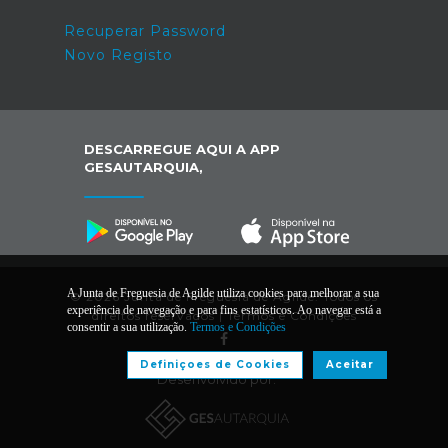
Recuperar Password
Novo Registo
DESCARREGUE AQUI A APP
GESAUTARQUIA,
A Junta de Freguesia de Agilde utiliza cookies para melhorar a sua
© 2026 Junta de Freguesia de Agilde. Todos os
experiência de navegação e para fins estatísticos. Ao navegar está a
direitos reservados |
Termos e Condições
consentir a sua utilização.
Termos e Condições
Definiçoes de Cookies
Aceitar
Desenvolvido por: