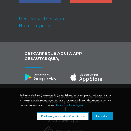
Recuperar Password
Novo Registo
DESCARREGUE AQUI A APP
GESAUTARQUIA,
A Junta de Freguesia de Agilde utiliza cookies para melhorar a sua
© 2026 Junta de Freguesia de Agilde. Todos os
experiência de navegação e para fins estatísticos. Ao navegar está a
direitos reservados |
Termos e Condições
consentir a sua utilização.
Termos e Condições
Definiçoes de Cookies
Aceitar
Desenvolvido por: