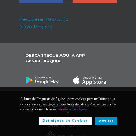
Recuperar Password
Novo Registo
DESCARREGUE AQUI A APP
GESAUTARQUIA,
A Junta de Freguesia de Agilde utiliza cookies para melhorar a sua
© 2026 Junta de Freguesia de Agilde. Todos os
experiência de navegação e para fins estatísticos. Ao navegar está a
direitos reservados |
Termos e Condições
consentir a sua utilização.
Termos e Condições
Definiçoes de Cookies
Aceitar
Desenvolvido por: