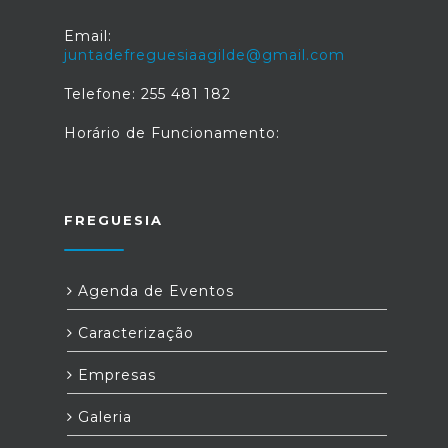
carbónica até 2050. Fonte: "Fundo
Ambiental", disponível em:
Email:
fundoambiental.pt/apoios-prr/vales-
juntadefreguesiaagilde@gmail.com
eficiencia.aspx
Telefone: 255 481 182
Horário de Funcionamento:
FREGUESIA
Agenda de Eventos
Caracterização
Empresas
Galeria