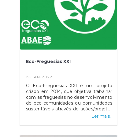
https://fogos.icnf.pt/sgif2010/InformacaoPubli
Eco-Freguesias XXI
19-JAN-2022
O Eco-Freguesias XXI é um projeto
criado em 2014, que objetiva trabalhar
com as freguesias no desenvolvimento
de eco-comunidades ou comunidades
sustentáveis através de ações/projetos
à escala local. No final é atribuído o
Ler mais...
galardão Bandeira Verde - Eco-
Freguesias a todas as freguesias em
que o seu índice seja superior a 50% na